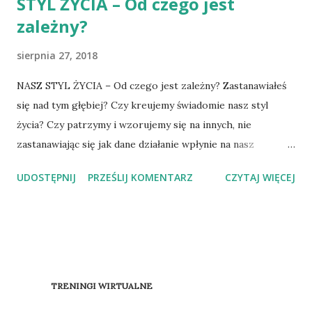
STYL ŻYCIA – Od czego jest
zależny?
sierpnia 27, 2018
NASZ STYL ŻYCIA – Od czego jest zależny? Zastanawiałeś
się nad tym głębiej? Czy kreujemy świadomie nasz styl
życia? Czy patrzymy i wzorujemy się na innych, nie
zastanawiając się jak dane działanie wpłynie na nasz
organizm? Bywa, że już od najmłodszych lat pracujemy na
UDOSTĘPNIJ
PRZEŚLIJ KOMENTARZ
CZYTAJ WIĘCEJ
choroby, z którymi możemy zmagać się w przyszłości, lub
im zapobiegamy właśnie po przez prowadzenie
prawidłoweg o stylu życia. Świadomie lub też nie
sprawiamy, że jakość naszego życia staje się gorsza. Często
bywa tak, że niszczymy życie swoje i bliskich tylko i
wyłącznie NA WŁASNE ŻYCZENIE. Czynimy życie złym
TRENINGI WIRTUALNE
poprzez dostarczanie niepożądanych składników dla