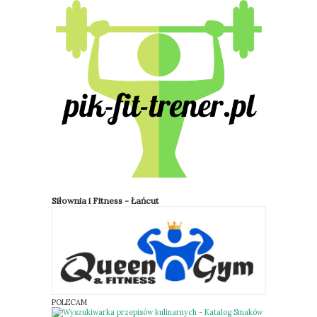
naszego organizmu. Tak naprawdę każdy człowiek jest
odpowiedzialny za swoje życie, zdrowie psychiczne i
fizyczne oraz za swój wygląd zewnętrzny. Przytoczę tu
ciekawy opis ciała: „Ciało jest dziś w sposób niepodlegający
dyskusji, własnością prywatną. Jego kultywowanie, jak
uprawa ogródka działkowego, jest sprawą właściciela....
Siłownia i Fitness - Łańcut
POLECAM