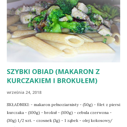
to dieta zbilansowana. Należy tak komponować posiłki aby
nie zabrakło w nich żadnych składników odżywczych. 6.
Staraj się, aby Twoje posiłki składały się z z różnych grup
produktów (warzywa, owoce, produkty białkowe oraz
zawierające węglowodany złożone itp.) 7. Przestrzegaj
zasad racjonalnego o...
SZYBKI OBIAD (MAKARON Z
KURCZAKIEM I BROKUŁEM)
września 24, 2018
SKŁADNIKI: - makaron pełnoziarnisty - (50g) - filet z piersi
kurczaka - (100g) - brokuł - (100g) - cebula czerwona -
(30g) 1/2 szt. - czosnek (3g) - 1 ząbek - olej kokosowy/