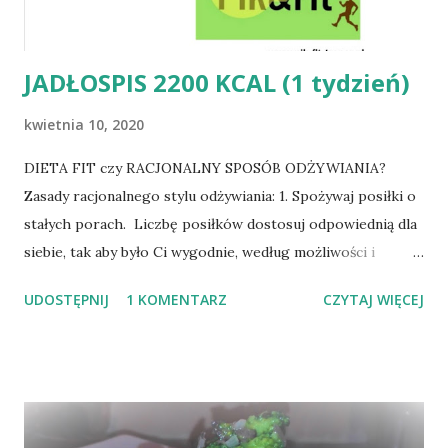
r
z
JADŁOSPIS 2200 KCAL (1 tydzień)
kwietnia 10, 2020
DIETA FIT czy RACJONALNY SPOSÓB ODŻYWIANIA?
Zasady racjonalnego stylu odżywiania: 1. Spożywaj posiłki o
stałych porach. Liczbę posiłków dostosuj odpowiednią dla
siebie, tak aby było Ci wygodnie, według możliwości i
preferencji. * Najlepiej 5 posiłków dziennie, w odstępach
UDOSTĘPNIJ
1 KOMENTARZ
CZYTAJ WIĘCEJ
czasowych 3-4 h. Dzięki temu nie będzie towarzyszyło Ci
uczucie wilczego głodu podczas dnia. Nie zjesz wówczas
wielkich porcji. 7 2. Posiłek kończ z lekkim uczuciem
niedosytu. 3. Śniadanie zjedz mniej więcej pół godziny po
przebudzeniu. 4. Kolację spożywaj nie później niż 2-3 h
przed snem. Nie rezygnuj z kolacji. 5. Dieta fit/ racjonalna