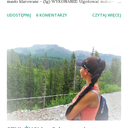
masło klarowane - (3g) WYKONANIE: Ugotować makaron
al'dente. Brokuła podzielić na części, ugotować. Kurczaka
UDOSTĘPNIJ
6 KOMENTARZY
CZYTAJ WIĘCEJ
pokroić w kosteczkę i przyprawić wedle uznania (u mnie
sól himalajska, pieprz czarny, imbir). Cebulę i czosnek
pokroić, podsmażyć na oleju kokosowym lub maśle
klarowanym. Dodać przyprawionego kurczaka, podsmażyć.
Na sam koniec dodać ugotowanego brokuła, wymieszać
wszystko razem z makaronem. 379 kcal (B:30g W:37g T:12g)