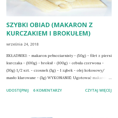
zasad racjonalnego o...
SZYBKI OBIAD (MAKARON Z
KURCZAKIEM I BROKUŁEM)
września 24, 2018
SKŁADNIKI: - makaron pełnoziarnisty - (50g) - filet z piersi
kurczaka - (100g) - brokuł - (100g) - cebula czerwona -
(30g) 1/2 szt. - czosnek (3g) - 1 ząbek - olej kokosowy/
masło klarowane - (3g) WYKONANIE: Ugotować makaron
al'dente. Brokuła podzielić na części, ugotować. Kurczaka
UDOSTĘPNIJ
6 KOMENTARZY
CZYTAJ WIĘCEJ
pokroić w kosteczkę i przyprawić wedle uznania (u mnie
sól himalajska, pieprz czarny, imbir). Cebulę i czosnek
pokroić, podsmażyć na oleju kokosowym lub maśle
klarowanym. Dodać przyprawionego kurczaka, podsmażyć.