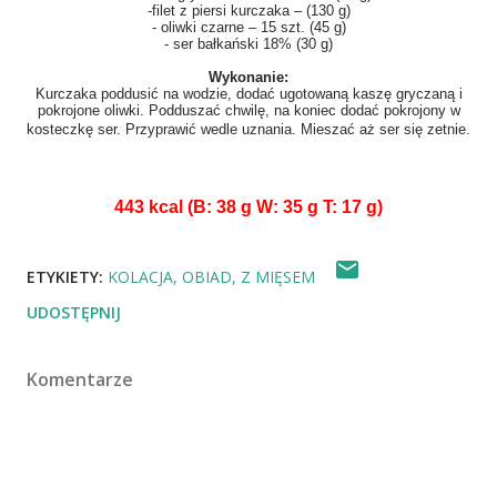
-filet z piersi kurczaka – (130 g)
- oliwki czarne – 15 szt. (45 g)
- ser bałkański 18% (30 g)
Wykonanie:
Kurczaka poddusić na wodzie, dodać ugotowaną kaszę gryczaną i
pokrojone oliwki. Podduszać chwilę, na koniec dodać pokrojony w
kosteczkę ser. Przyprawić wedle uznania. Mieszać aż ser się zetnie.
443 kcal (B: 38 g W: 35 g T: 17 g)
ETYKIETY:
KOLACJA
OBIAD
Z MIĘSEM
UDOSTĘPNIJ
Komentarze