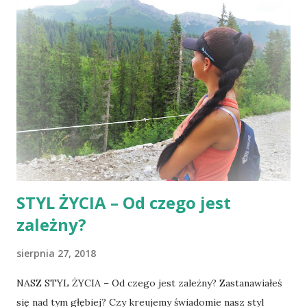
Na sam koniec dodać ugotowanego brokuła, wymieszać
wszystko razem z makaronem. 379 kcal (B:30g W:37g T:12g)
STYL ŻYCIA – Od czego jest
zależny?
sierpnia 27, 2018
NASZ STYL ŻYCIA – Od czego jest zależny? Zastanawiałeś
się nad tym głębiej? Czy kreujemy świadomie nasz styl