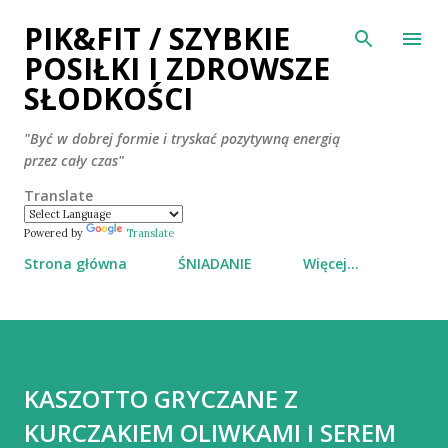
PIK&FIT / SZYBKIE
Przejdź do głównej zawartości
POSIŁKI I ZDROWSZE
SŁODKOŚCI
"Być w dobrej formie i tryskać pozytywną energią
przez cały czas"
Translate
Powered by
Translate
Strona główna
ŚNIADANIE
Więcej…
KASZOTTO GRYCZANE Z
KURCZAKIEM OLIWKAMI I SEREM