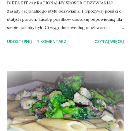
DIETA FIT czy RACJONALNY SPOSÓB ODŻYWIANIA?
Zasady racjonalnego stylu odżywiania: 1. Spożywaj posiłki o
stałych porach. Liczbę posiłków dostosuj odpowiednią dla
siebie, tak aby było Ci wygodnie, według możliwości i
preferencji. * Najlepiej 5 posiłków dziennie, w odstępach
UDOSTĘPNIJ
1 KOMENTARZ
CZYTAJ WIĘCEJ
czasowych 3-4 h. Dzięki temu nie będzie towarzyszyło Ci
uczucie wilczego głodu podczas dnia. Nie zjesz wówczas
wielkich porcji. 7 2. Posiłek kończ z lekkim uczuciem
niedosytu. 3. Śniadanie zjedz mniej więcej pół godziny po
przebudzeniu. 4. Kolację spożywaj nie później niż 2-3 h
przed snem. Nie rezygnuj z kolacji. 5. Dieta fit/ racjonalna
to dieta zbilansowana. Należy tak komponować posiłki aby
nie zabrakło w nich żadnych składników odżywczych. 6.
Staraj się, aby Twoje posiłki składały się z z różnych grup
produktów (warzywa, owoce, produkty białkowe oraz
zawierające węglowodany złożone itp.) 7. Przestrzegaj