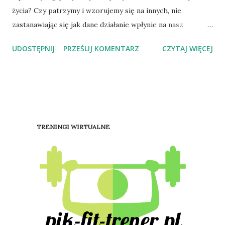
życia? Czy patrzymy i wzorujemy się na innych, nie
zastanawiając się jak dane działanie wpłynie na nasz
organizm? Bywa, że już od najmłodszych lat pracujemy na
UDOSTĘPNIJ
PRZEŚLIJ KOMENTARZ
CZYTAJ WIĘCEJ
choroby, z którymi możemy zmagać się w przyszłości, lub
im zapobiegamy właśnie po przez prowadzenie
prawidłoweg o stylu życia. Świadomie lub też nie
sprawiamy, że jakość naszego życia staje się gorsza. Często
bywa tak, że niszczymy życie swoje i bliskich tylko i
wyłącznie NA WŁASNE ŻYCZENIE. Czynimy życie złym
TRENINGI WIRTUALNE
poprzez dostarczanie niepożądanych składników dla
naszego organizmu. Tak naprawdę każdy człowiek jest
odpowiedzialny za swoje życie, zdrowie psychiczne i
fizyczne oraz za swój wygląd zewnętrzny. Przytoczę tu
ciekawy opis ciała: „Ciało jest dziś w sposób niepodlegający
dyskusji, własnością prywatną. Jego kultywowanie, jak
uprawa ogródka działkowego, jest sprawą właściciela....